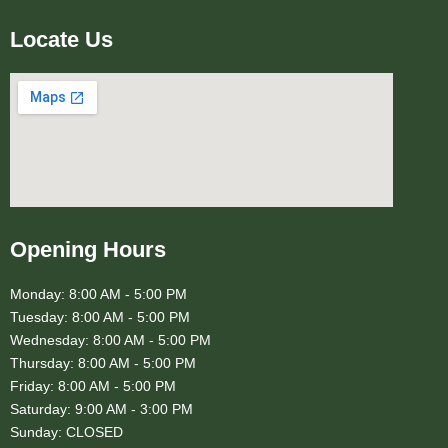
Locate Us
Opening Hours
Monday: 8:00 AM - 5:00 PM
Tuesday: 8:00 AM - 5:00 PM
Wednesday: 8:00 AM - 5:00 PM
Thursday: 8:00 AM - 5:00 PM
Friday: 8:00 AM - 5:00 PM
Saturday: 9:00 AM - 3:00 PM
Sunday: CLOSED