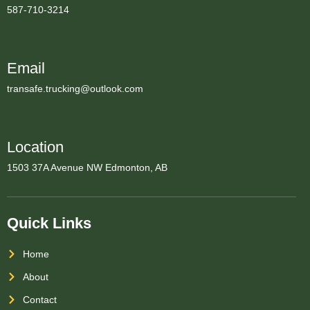
587-710-3214
Email
transafe.trucking@outlook.com
Location
1503 37A Avenue NW Edmonton, AB
Quick Links
Home
About
Contact