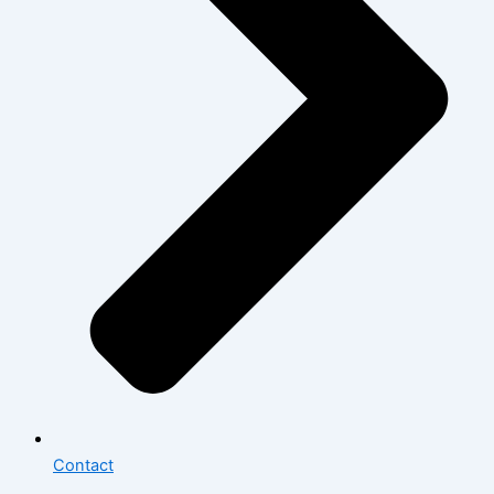
Contact