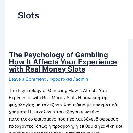
Slots
The Psychology of Gambling
How It Affects Your Experience
with Real Money Slots
Leave a Comment
/
Φρουτάκια
/
admin
The Psychology of Gambling How It Affects Your
Experience with Real Money Slots Η σύνδεση της
ψυχολογίας με τον τζόγο Φρουτάκια με πραγματικά
χρήματα Η ψυχολογία του τζόγου είναι ένα
πολύπλοκο φαινόμενο που περιλαμβάνει διάφορους
παράγοντες, όπως η προσμονή, η επιθυμία για νίκη και