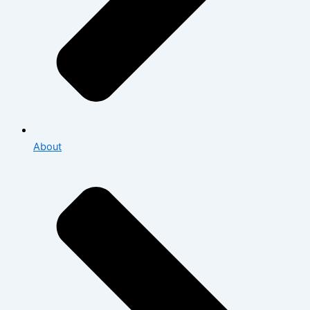
About