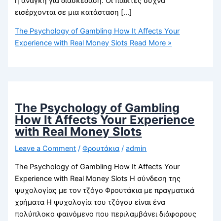
η ανάγκη για διασκέδαση. Οι παίκτες συχνά
εισέρχονται σε μια κατάσταση […]
The Psychology of Gambling How It Affects Your
Experience with Real Money Slots
Read More »
The Psychology of Gambling
How It Affects Your Experience
with Real Money Slots
Leave a Comment
/
Φρουτάκια
/
admin
The Psychology of Gambling How It Affects Your
Experience with Real Money Slots Η σύνδεση της
ψυχολογίας με τον τζόγο Φρουτάκια με πραγματικά
χρήματα Η ψυχολογία του τζόγου είναι ένα
πολύπλοκο φαινόμενο που περιλαμβάνει διάφορους